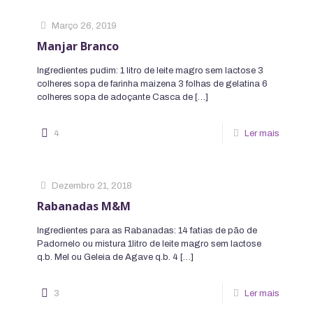
Março 26, 2019
Manjar Branco
Ingredientes pudim: 1 litro de leite magro sem lactose 3
colheres sopa de farinha maizena 3 folhas de gelatina 6
colheres sopa de adoçante Casca de
[…]
4
Ler mais
Dezembro 21, 2018
Rabanadas M&M
Ingredientes para as Rabanadas: 14 fatias de pão de
Padornelo ou mistura 1litro de leite magro sem lactose
q.b. Mel ou Geleia de Agave q.b. 4
[…]
3
Ler mais