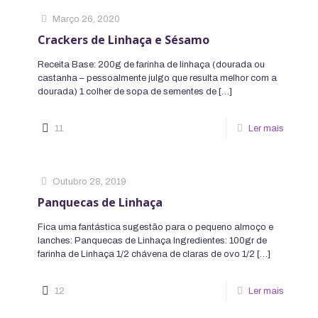
Março 26, 2020
Crackers de Linhaça e Sésamo
Receita Base: 200g de farinha de linhaça (dourada ou
castanha – pessoalmente julgo que resulta melhor com a
dourada) 1 colher de sopa de sementes de
[…]
11
Ler mais
Outubro 28, 2019
Panquecas de Linhaça
Fica uma fantástica sugestão para o pequeno almoço e
lanches: Panquecas de Linhaça Ingredientes: 100gr de
farinha de Linhaça 1/2 chávena de claras de ovo 1/2
[…]
12
Ler mais