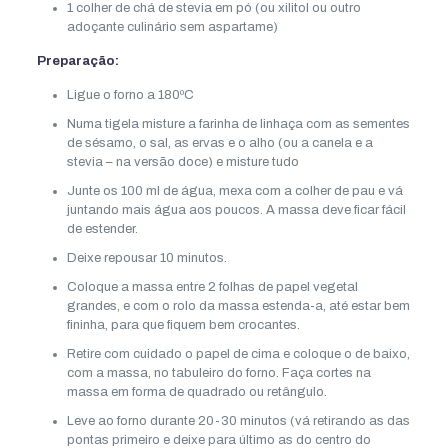
1 colher de chá de stevia em pó (ou xilitol ou outro
adoçante culinário sem aspartame)
Preparação:
Ligue o forno a 180ºC
Numa tigela misture a farinha de linhaça com as sementes
de sésamo, o sal, as ervas e o alho (ou a canela e a
stevia – na versão doce) e misture tudo
Junte os 100 ml de água, mexa com a colher de pau e vá
juntando mais água aos poucos. A massa deve ficar fácil
de estender.
Deixe repousar 10 minutos.
Coloque a massa entre 2 folhas de papel vegetal
grandes, e com o rolo da massa estenda-a, até estar bem
fininha, para que fiquem bem crocantes.
Retire com cuidado o papel de cima e coloque o de baixo,
com a massa, no tabuleiro do forno. Faça cortes na
massa em forma de quadrado ou retângulo.
Leve ao forno durante 20-30 minutos (vá retirando as das
pontas primeiro e deixe para último as do centro do