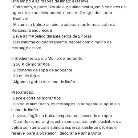
leite em pó e as raspas de limão; e reserve
. Entretanto, à parte, hidrate a gelatina neutra, em 5 colheres de
água e leve ao microondas, durante 10 segundos, para
dissolver
. Misture no batido anterior e coloque nas formas, sobre a
gelatina já endurecida
. Leve ao frigorífico durante cerca de 2 horas
. Desenforme cuidadosamente, decore com o molho de
morango e sirva
Ingredientes para o Molho de morango:
. 250 g de morangos
. 2 colheres de sopa de adoçante
. 50 ml de água
. Algumas gotas de sumo de limão
Preparação:
. Lave e corte os morangos
. Coloque num tacho, os morangos, o adoçante, a água e o
sumo de limão
. Leve ao fogão, a baixa temperatura, mexendo sempre
. Quando os morangos estiverem praticamente desfeitos e a
calda com uma consistência espessa, desligue o fogão e
reserve, para à posteriori , decorar a Panna Cotta