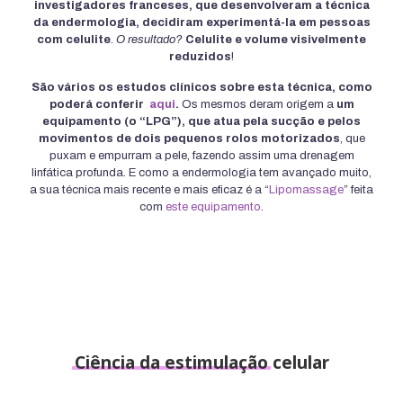
investigadores franceses, que desenvolveram a técnica
da endermologia, decidiram experimentá-la em pessoas
com celulite
.
O resultado?
Celulite e volume visivelmente
reduzidos
!
São vários os estudos clínicos sobre esta técnica, como
poderá conferir
aqui
.
Os mesmos deram origem a
um
equipamento (o “LPG”), que atua pela sucção e pelos
movimentos de dois pequenos rolos motorizados
, que
puxam e empurram a pele, fazendo assim uma drenagem
linfática profunda. E como a endermologia tem avançado muito,
a sua técnica mais recente e mais eficaz é a “
Lipomassage
” feita
com
este equipamento
.
Ciência
da
estimulação
celular