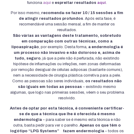
funciona
aqui
e
espreitar resultados
aqui
.
Por isso mesmo,
recomenda-se fazer 10 / 15 sessões a fim
de atingir resultados profundos
. Após esta fase, é
recomendável uma sessão mensal, a fim de manter os
resultados.
São várias as vantagens deste tratamento, sobretudo
em comparação com outras técnicas, como a
lipoaspiração
, por exemplo. Desta forma,
a endermologia é
um processo não invasivo e não doloroso e, acima de
tudo, seguro
, já que a pele não é perfurada, não existindo
hipótese de inflamações ou infeções, nem zonas deformadas
por remoção desigual de células adiposas (bastante comuns),
nem a necessidade de cirurgia plástica corretiva para a pele.
Como as pessoas são seres individuais,
os resultados não
são iguais em todas as pessoas
– existindo mesmo
algumas, que logo nas primeiras sessões, vêem o seu problema
resolvido.
Antes de optar por esta técnica, é conveniente certificar-
se de que a técnica que lhe é oferecida é mesmo
endermologia
– para saber se é mesmo esta técnica e não
outra, basta pedir para ver o parelho.
Apenas os que têm o
logótipo “LPG Systems”
fazem endermologia
– todos os