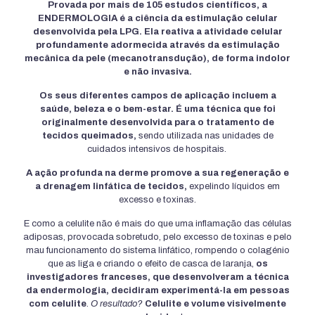
Provada por mais de 105 estudos científicos, a
ENDERMOLOGIA é a ciência da estimulação celular
desenvolvida pela LPG. Ela reativa a atividade celular
profundamente adormecida através da estimulação
mecânica da pele (mecanotransdução), de forma indolor
e não invasiva.
Os seus diferentes campos de aplicação incluem a
saúde, beleza e o bem-estar. É uma técnica que foi
originalmente desenvolvida para o tratamento de
tecidos queimados,
sendo utilizada nas unidades de
cuidados intensivos de hospitais.
A ação profunda na derme promove a sua regeneração e
a drenagem linfática de tecidos,
expelindo líquidos em
excesso e toxinas.
E como a celulite não é mais do que uma inflamação das células
adiposas, provocada sobretudo, pelo excesso de toxinas e pelo
mau funcionamento do sistema linfático, rompendo o colagénio
que as liga e criando o efeito de casca de laranja,
os
investigadores franceses, que desenvolveram a técnica
da endermologia, decidiram experimentá-la em pessoas
com celulite
.
O resultado?
Celulite e volume visivelmente