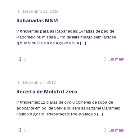
Dezembro 21, 2018
Rabanadas M&M
Ingredientes para as Rabanadas: 14 fatias de pão de
Padornelo ou mistura 1litro de leite magro sem lactose
q.b. Mel ou Geleia de Agave q.b. 4
[…]
3
Ler mais
Dezembro 7, 2018
Receita de Molotof Zero
Ingredientes: 12 claras de ovo 6 colheres de sopa de
adoçante em pó, de Stevia ou sem aspartame Caramelo
líquido a gosto Preparação: Pré-aqueça o
[…]
5
Ler mais