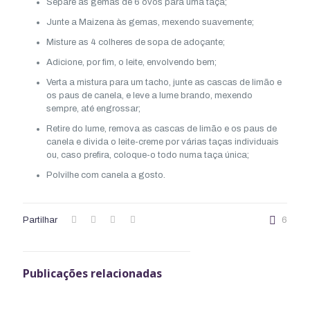
Separe as gemas de 6 ovos para uma taça;
Junte a Maizena às gemas, mexendo suavemente;
Misture as 4 colheres de sopa de adoçante;
Adicione, por fim, o leite, envolvendo bem;
Verta a mistura para um tacho, junte as cascas de limão e
os paus de canela, e leve a lume brando, mexendo
sempre, até engrossar;
Retire do lume, remova as cascas de limão e os paus de
canela e divida o leite-creme por várias taças individuais
ou, caso prefira, coloque-o todo numa taça única;
Polvilhe com canela a gosto.
Partilhar
6
Publicações relacionadas