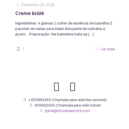
Dezembro 19, 2016
Creme brûlé
Ingredientes: 4 gemas 1 colher de essência de baunilha 2
pacotes de natas para bater Adoçante de culinária a
gosto. Preparação: Na batedeira bata as
[…]
7
Ler mais
+252891353
(Chamada para rede fixa nacional)
925622004
(Chamada para rede móvel)
geral@moreiraemota.com