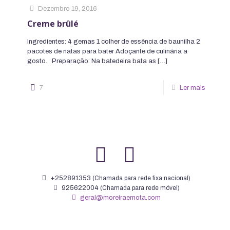
Dezembro 19, 2016
Creme brûlé
Ingredientes: 4 gemas 1 colher de essência de baunilha 2
pacotes de natas para bater Adoçante de culinária a
gosto. Preparação: Na batedeira bata as
[…]
7
Ler mais
+252891353
(Chamada para rede fixa nacional)
925622004
(Chamada para rede móvel)
geral@moreiraemota.com