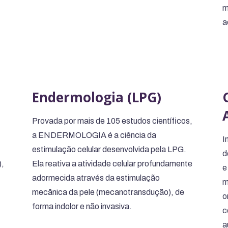
m
a
Endermologia (LPG)
Provada por mais de 105 estudos científicos,
a ENDERMOLOGIA é a ciência da
I
estimulação celular desenvolvida pela LPG.
d
),
Ela reativa a atividade celular profundamente
e
adormecida através da estimulação
m
mecânica da pele (mecanotransdução), de
o
forma indolor e não invasiva.
c
a