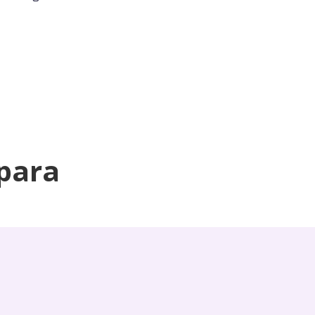
 para
s