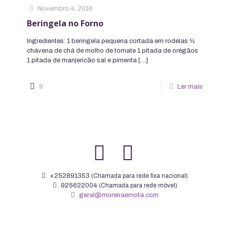
Novembro 4, 2016
Beringela no Forno
Ingredientes: 1 beringela pequena cortada em rodelas ½
chávena de chá de molho de tomate 1 pitada de orégãos
1 pitada de manjericão sal e pimenta
[…]
8
Ler mais
+252891353
(Chamada para rede fixa nacional)
925622004
(Chamada para rede móvel)
geral@moreiraemota.com